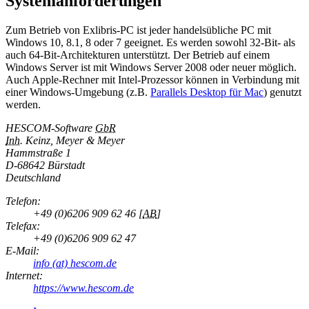
Systemanforderungen
Zum Betrieb von Exlibris-PC ist jeder handelsübliche PC mit
Windows 10, 8.1, 8 oder 7 geeignet. Es werden sowohl 32-Bit- als
auch 64-Bit-Architekturen unterstützt. Der Betrieb auf einem
Windows Server ist mit Windows Server 2008 oder neuer möglich.
Auch Apple-Rechner mit Intel-Prozessor können in Verbindung mit
einer Windows-Umgebung (z.B.
Parallels Desktop für Mac
) genutzt
werden.
HESCOM-Software
GbR
Inh.
Keinz, Meyer & Meyer
Hammstraße 1
D-
68642 Bürstadt
Deutschland
Telefon:
+49 (0)6206 909 62 46
[
AB
]
Telefax:
+49 (0)6206 909 62 47
E-Mail:
info (at) hescom.de
Internet:
https://www.hescom.de